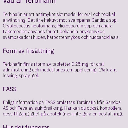
Vad är Terbinafin
Terbinafin är ett antimykotiskt medel för oral och topikal
användning. Det är effektivt mot svamparna Candida spp,
Cryptococcus neoformans, Microsporum spp och andra.
Läkemedlet används för att behandla onykomykos,
svampskador i huden, hårbottenmykos och hudcandidiasis.
Form av frisättning
Terbinafin finns i form av tabletter 0,25 mg för oral
administrering och medel för extern applicering: 1% kräm,
lösning, spray, gel.
FASS
Enligt information på FASS omfattas Terbinafin från Sandoz
AS och Teva av sjukförsäkring. Här kan du också kontrollera
dess tillgänglighet på apotek (men inte göra en beställning).
Hur det fungerar