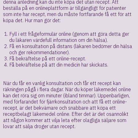
denna anledning kan du inte köpa det utan recept. Att
beställa på en onlineplattform är tillgängligt för patienter
som inte har recept, men du måste fortfarande få ett för att
köpa det. Hur man gör det:
Fyll i ett frågeformulär online (genom att göra detta ger
du läkaren värdefull information om din hälsa).
Få en konsultation på distans (läkaren bedömer din hälsa
och ger rekommendationer).
Få bekräftelse på ett online-recept.
Få bekräftelse på att din medicin har skickats.
När du får en vanlig konsultation och får ett recept kan
räkningen pågå i flera dagar. När du köper läkemedel online
kan det röra sig om minuter (ibland timmar). Uppenbarligen,
med förfarandet för fjärrkonsultation och att få ett online-
recept, är det bekvämare och snabbare att köpa ett
receptbelagt läkemedel online. Efter det är det osannolikt
att någon kommer att vilja leta efter olagliga säljare som
lovar att sälja droger utan recept.