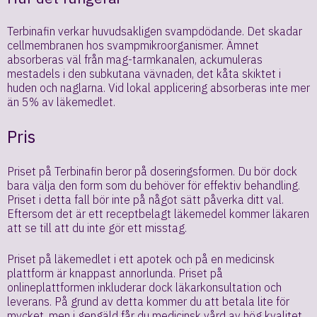
Terbinafin verkar huvudsakligen svampdödande. Det skadar
cellmembranen hos svampmikroorganismer. Ämnet
absorberas väl från mag-tarmkanalen, ackumuleras
mestadels i den subkutana vävnaden, det kåta skiktet i
huden och naglarna. Vid lokal applicering absorberas inte mer
än 5% av läkemedlet.
Pris
Priset på Terbinafin beror på doseringsformen. Du bör dock
bara välja den form som du behöver för effektiv behandling.
Priset i detta fall bör inte på något sätt påverka ditt val.
Eftersom det är ett receptbelagt läkemedel kommer läkaren
att se till att du inte gör ett misstag.
Priset på läkemedlet i ett apotek och på en medicinsk
plattform är knappast annorlunda. Priset på
onlineplattformen inkluderar dock läkarkonsultation och
leverans. På grund av detta kommer du att betala lite för
mycket, men i gengäld får du medicinsk vård av hög kvalitet,