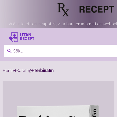
Vi är inte ett onlineapotek, vi är bara en informationsweb
Home
Katalog
Terbinafin