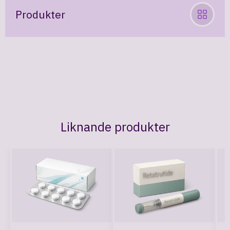
Produkter
Orforglipron
Retatrutide
Rybelsus
Alli
Xenical
Metformin
Liknande produkter
Tadalafil
Cialis
Wegovy
Ozempic