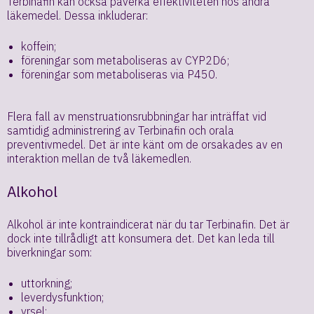
Terbinafin kan också påverka effektiviteten hos andra
läkemedel. Dessa inkluderar:
koffein;
föreningar som metaboliseras av CYP2D6;
föreningar som metaboliseras via P450.
Flera fall av menstruationsrubbningar har inträffat vid
samtidig administrering av Terbinafin och orala
preventivmedel. Det är inte känt om de orsakades av en
interaktion mellan de två läkemedlen.
Alkohol
Alkohol är inte kontraindicerat när du tar Terbinafin. Det är
dock inte tillrådligt att konsumera det. Det kan leda till
biverkningar som:
uttorkning;
leverdysfunktion;
yrsel;