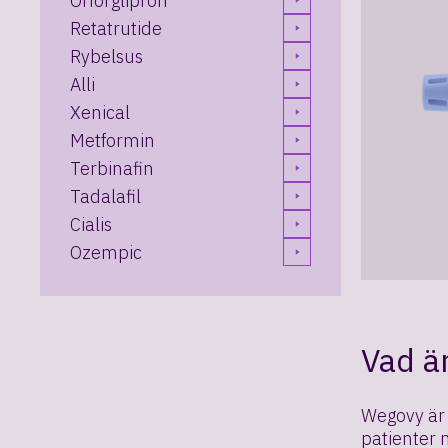
Orforglipron
Retatrutide
Rybelsus
Alli
Xenical
Metformin
Terbinafin
Tadalafil
Cialis
Ozempic
Vad ä
Wegovy är 
patienter 