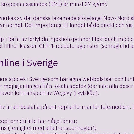
 kroppsmassaindex (BMI) är minst 27 kg/m².
lverkas av det danska läkemedelsföretaget Novo Nordis
 synnerhet. Det importeras till landet både direkt och vi
js i form av förfyllda injektionspennor FlexTouch med ol
 tillhör klassen GLP-1-receptoragonister (semaglutid ä
line i Sverige
lera apotek i Sverige som har egna webbplatser och funkti
 möjlig antingen från lokala apotek (där inte alla doser ä
raven för transport av Wegovy (i kylskåp).
tiv är att beställa på onlineplattformar för telemedicin.
ecept om du inte har något ännu;
ans (i enlighet med alla transportregler);