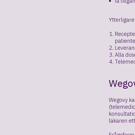
få tillg
Ytterligar
Receptet
patiente
Leveran
Alla dos
Telemedi
Wegov
Wegovy kan
(telemedici
konsultati
läkaren ett
Frågeformu