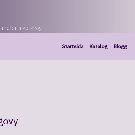
vändbara verktyg.
Startsida
Katalog
Blogg
govy