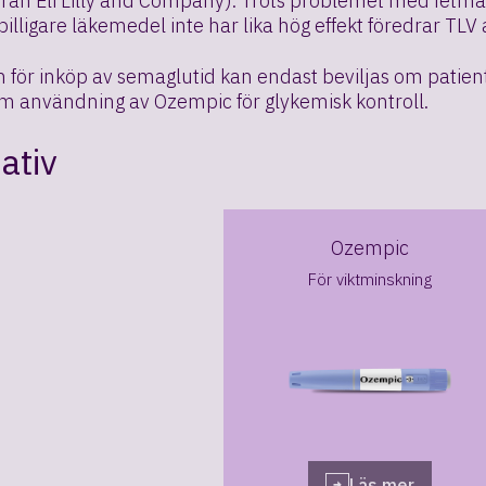
rån Eli Lilly and Company). Trots problemet med fetma
t billigare läkemedel inte har lika hög effekt föredrar T
 för inköp av semaglutid kan endast beviljas om patiente
m användning av Ozempic för glykemisk kontroll.
ativ
Ozempic
För viktminskning
Läs mer