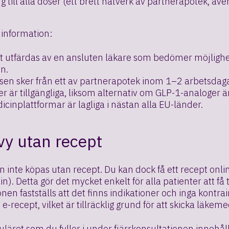
ång till alla doser (ett brett nätverk av partnerapotek, ä
e information:
 utfärdas av en ansluten läkare som bedömer möjligheten
n.
sen sker från ett av partnerapotek inom 1–2 arbetsdaga
er är tillgängliga, liksom alternativ om GLP-1-analoger ä
cinplattformar är lagliga i nästan alla EU-länder.
y utan recept
 inte köpas utan recept. Du kan dock få ett recept onli
n). Detta gör det mycket enkelt för alla patienter att få
onen fastställs att det finns indikationer och inga kontr
 e-recept, vilket är tillräcklig grund för att skicka läk
läret som du fyller i under fjärrkonsultationen innehåll