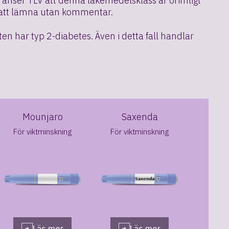
 anser TLV att denna läkemedelsklass är orimligt
LV att lämna utan kommentar.
n har typ 2-diabetes. Även i detta fall handlar
Mounjaro
Saxenda
För viktminskning
För viktminskning
Läs mer
Läs mer