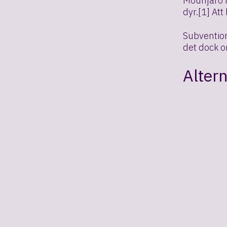
Mounjaro f
dyr.[1] At
Subvention
det dock o
Altern