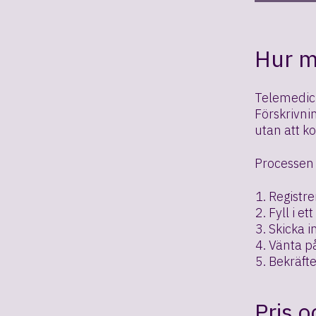
Hur m
Telemedici
Förskrivni
utan att k
Processen 
Registre
Fyll i e
Skicka i
Vänta på
Bekräfte
Pris 