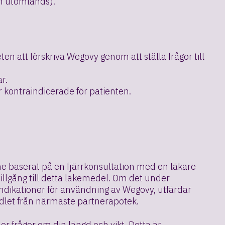
ven utomlands).
 att förskriva Wegovy genom att ställa frågor till
r.
r kontraindicerade för patienten.
ne baserat på en fjärrkonsultation med en läkare
 tillgång till detta läkemedel. Om det under
aindikationer för användning av Wegovy, utfärdar
emedlet från närmaste partnerapotek.
er frågor om din längd och vikt. Detta är