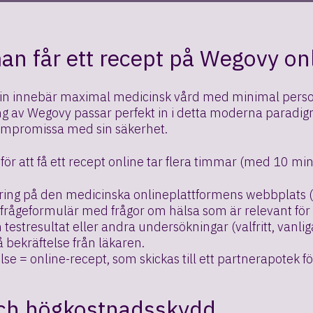
an får ett recept på Wegovy on
n innebär maximal medicinsk vård med minimal personl
ng av Wegovy passar perfekt in i detta moderna paradig
ompromissa med sin säkerhet.
för att få ett recept online tar flera timmar (med 10 mi
ring på den medicinska onlineplattformens webbplats (va
tt frågeformulär med frågor om hälsa som är relevant för
n testresultat eller andra undersökningar (valfritt, vanl
 bekräftelse från läkaren.
lse = online-recept, som skickas till ett partnerapotek 
och högkostnadsskydd