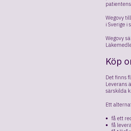
patientens
Wegovy til
i Sverige i
Wegovy säl
Läkemedlet
Köp on
Det finns f
Leverans är
särskilda k
Ett alterna
få ett r
få lever