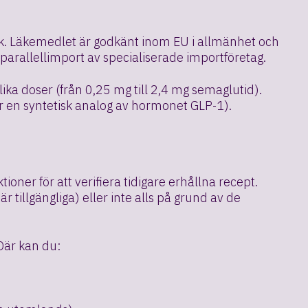
k. Läkemedlet är godkänt inom EU i allmänhet och
a parallellimport av specialiserade importföretag.
ika doser (från 0,25 mg till 2,4 mg semaglutid).
r en syntetisk analog av hormonet GLP-1).
oner för att verifiera tidigare erhållna recept.
r tillgängliga) eller inte alls på grund av de
 Där kan du: