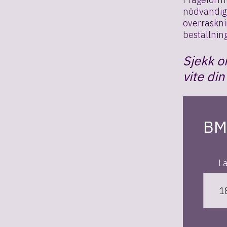
nödvändigt 
överraskni
beställning
Sjekk o
vite din
BM
L