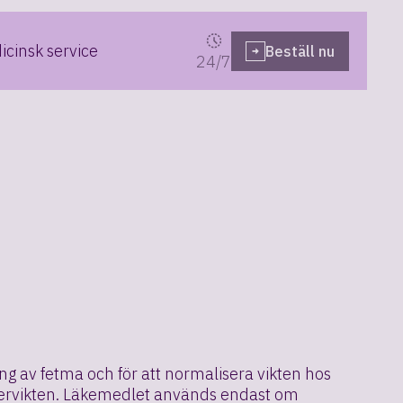
cinsk service
Beställ nu
24/7
g av fetma och för att normalisera vikten hos
övervikten. Läkemedlet används endast om