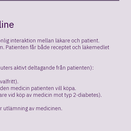
line
ig interaktion mellan läkare och patient.
m. Patienten får både receptet och läkemedlet
nuters aktivt deltagande från patienten):
lfritt).
 den medicin patienten vill köpa.
igare vid köp av medicin mot typ 2-diabetes).
för utlämning av medicinen.