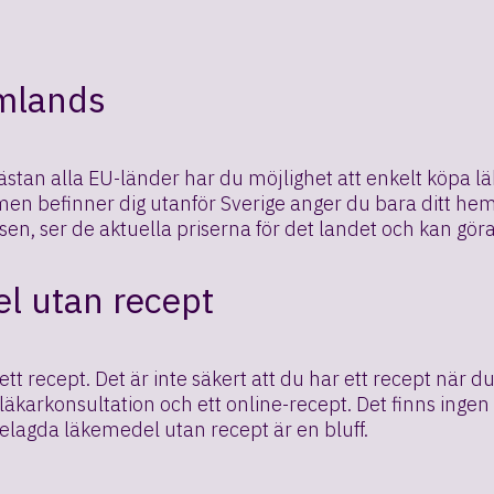
omlands
stan alla EU-länder har du möjlighet att enkelt köpa lä
men befinner dig utanför Sverige anger du bara ditt h
sen, ser de aktuella priserna för det landet och kan gö
l utan recept
t recept. Det är inte säkert att du har ett recept när 
 en läkarkonsultation och ett online-recept. Det finns i
lagda läkemedel utan recept är en bluff.