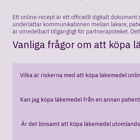
Ett online-recept är ett officiellt digitalt dokume
underlättar kommunikationen mellan läkare, patient
är omedelbart tillgängligt för partnerapoteket. De
Vanliga frågor om att köpa 
Vilka är riskerna med att köpa läkemedel onli
Om du köper ett läkemedel med hjälp av en reko
grund av individuell intolerans. Detta är dock e
Kan jag köpa läkemedel från en annan patien
Om du bestämmer dig för att hitta en online-läk
Nej. Även om din vän vill ge sina överblivna lä
Det viktigaste tecknet på en olaglig säljare är e
inte har fungerat eller som inte är lämpliga fö
Är det lönsamt att köpa läkemedel utomland
Du kan beställa läkemedlet utomlands. Det fin