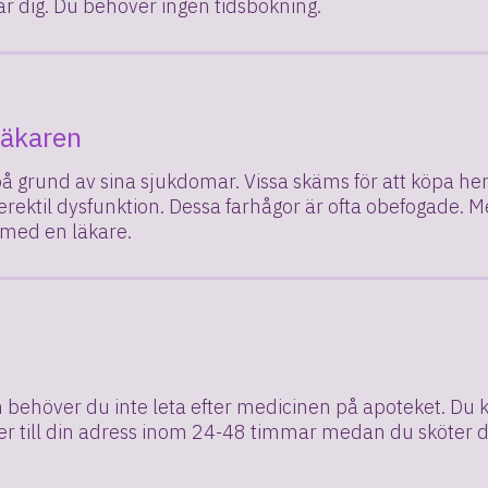
r dig. Du behöver ingen tidsbokning.
läkaren
på grund av sina sjukdomar. Vissa skäms för att köpa he
r erektil dysfunktion. Dessa farhågor är ofta obefogade.
 med en läkare.
ehöver du inte leta efter medicinen på apoteket. Du kan 
er till din adress inom 24-48 timmar medan du sköter di