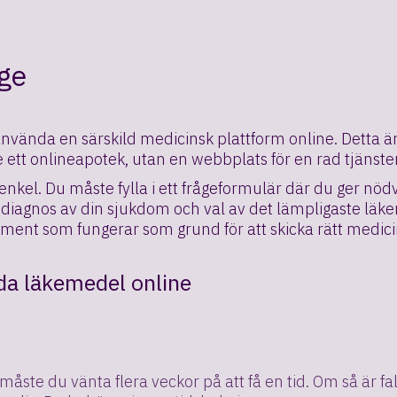
ige
nvända en särskild medicinsk plattform online. Detta är 
 ett onlineapotek, utan en webbplats för en rad tjänste
nkel. Du måste fylla i ett frågeformulär där du ger nö
t diagnos av din sjukdom och val av det lämpligaste läk
ument som fungerar som grund för att skicka rätt medicin t
da läkemedel online
måste du vänta flera veckor på att få en tid. Om så är fa