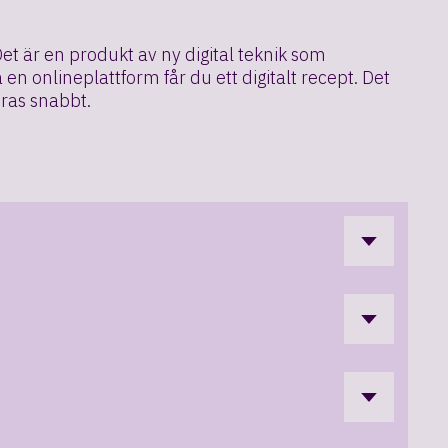
Det är en produkt av ny digital teknik som
n onlineplattform får du ett digitalt recept. Det
eras snabbt.
 Läkemedlet kanske inte är lämpligt för dig på
 I det här fallet riskerar du pengar och hälsa.
 patienter på forum för att sälja läkemedel som
 det. Svenska patienter letar ofta efter